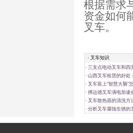
根据需求
资金如何
叉车。
· 叉车知识
·
三支点电动叉车和四
·
山西叉车租赁的好处
·
叉车装上“智慧大脑”
·
搏运德叉车满电加速
·
叉车散热器的清洗方
·
分析叉车腐蚀生锈的